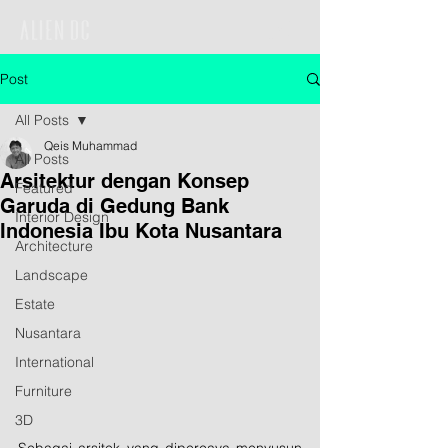
Post
All Posts
Qeis Muhammad
All Posts
Arsitektur dengan Konsep
Featured
Garuda di Gedung Bank
Interior Design
Indonesia Ibu Kota Nusantara
Architecture
Landscape
Estate
Nusantara
International
Furniture
3D