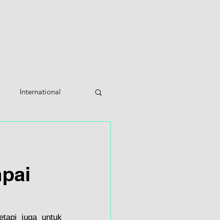
OME
PROJECT GALLERY
BLOG
ABOUT
THE 
International
pai
api juga untuk 