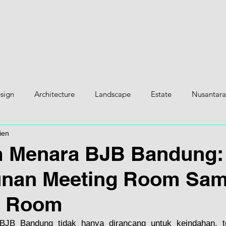
H
esign
Architecture
Landscape
Estate
Nusantara
ien
m Menara BJB Bandung:
nan Meeting Room Sam
n Room
BJB Bandung tidak hanya dirancang untuk keindahan, tet