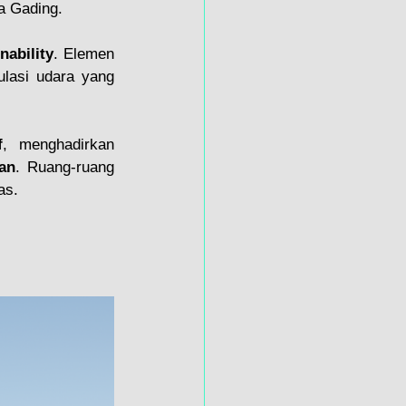
a Gading.
nability
. Elemen 
lasi udara yang 
f
, menghadirkan 
an
. Ruang-ruang 
as.