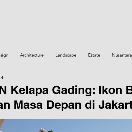
H
esign
Architecture
Landscape
Estate
Nusantara
ed
 Kelapa Gading: Ikon 
n Masa Depan di Jakar