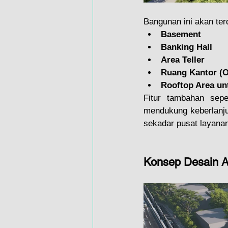
Bangunan ini akan terdi
Basement
Banking Hall
Area Teller
Ruang Kantor (O
Rooftop Area un
Fitur tambahan sepe
mendukung keberlanjut
sekadar pusat layanan 
Konsep Desain Ar