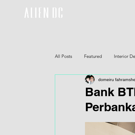
All Posts
Featured
Interior D
domeiru fahramsh
Furniture
3D
Bank BTN
Perbanka