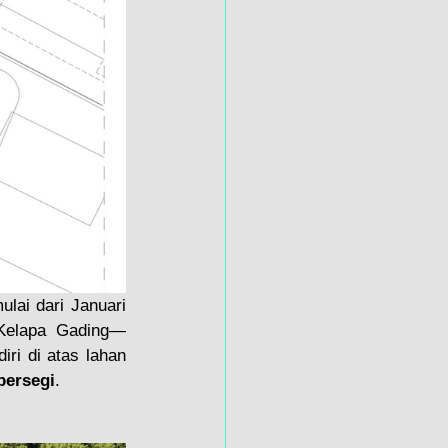
ai dari Januari 
Kelapa Gading—
ri di atas lahan 
persegi
.