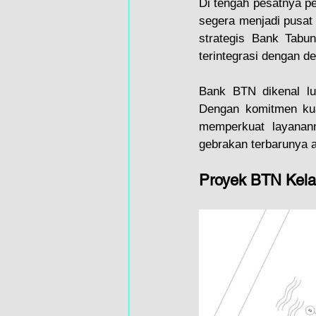
Di tengah pesatnya p
segera menjadi pusat 
strategis Bank Tabu
terintegrasi dengan d
Bank BTN dikenal lu
Dengan komitmen kua
memperkuat layanann
gebrakan terbarunya 
Proyek BTN Kel