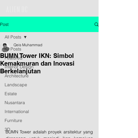
Post
All Posts
Qeis Muhammad
All Posts
BUMN Tower IKN: Simbol
Featured
Kemakmuran dan Inovasi
Interior Design
Berkelanjutan
Architecture
Landscape
Estate
Nusantara
International
Furniture
3D
BUMN Tower adalah proyek arsitektur yang 