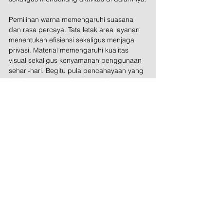
Pemilihan warna memengaruhi suasana 
dan rasa percaya. Tata letak area layanan 
menentukan efisiensi sekaligus menjaga 
privasi. Material memengaruhi kualitas 
visual sekaligus kenyamanan penggunaan 
sehari-hari. Begitu pula pencahayaan yang 
tidak hanya memperkuat estetika ruang, 
tetapi juga mendukung fokus dan interaksi.
Pada proyek Mandiri Private, kami 
menerjemahkan identitas institusi ke dalam 
bahasa ruang melalui komposisi material, 
permainan cahaya, serta pengaturan 
ruang yang terukur. Dengan demikian, 
interior tidak hanya menjadi wadah 
aktivitas, tetapi juga media yang 
menyampaikan nilai dan karakter sebuah 
institusi.
Ruang yang dirancang dengan baik 