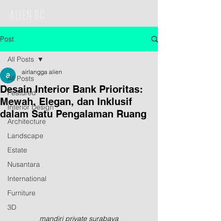
Post
All Posts
airlangga alien
All Posts
Desain Interior Bank Prioritas:
Featured
Mewah, Elegan, dan Inklusif
Interior Design
dalam Satu Pengalaman Ruang
Architecture
Landscape
Estate
Nusantara
International
Furniture
3D
mandiri private surabaya