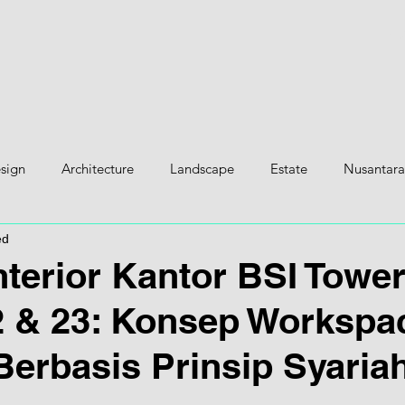
H
esign
Architecture
Landscape
Estate
Nusantara
ed
nterior Kantor BSI Towe
2 & 23: Konsep Workspa
erbasis Prinsip Syaria