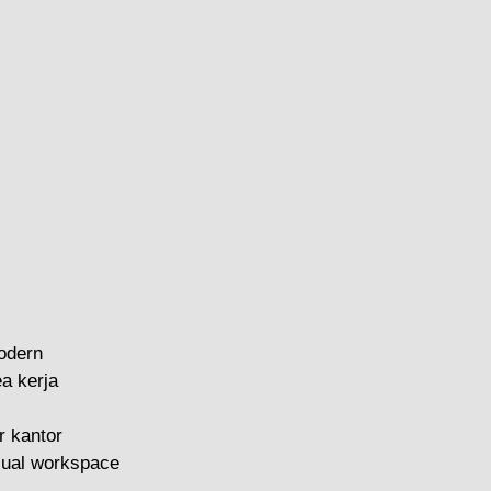
modern
ea kerja
r kantor
sual workspace