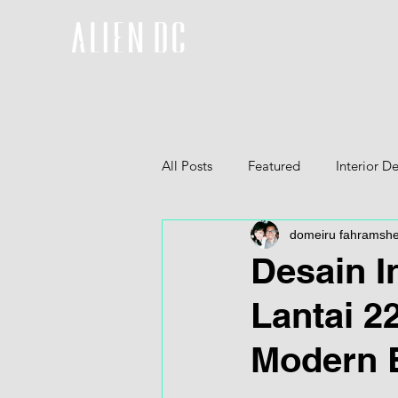
All Posts
Featured
Interior D
domeiru fahramsh
Furniture
3D
Desain I
Lantai 2
Modern B