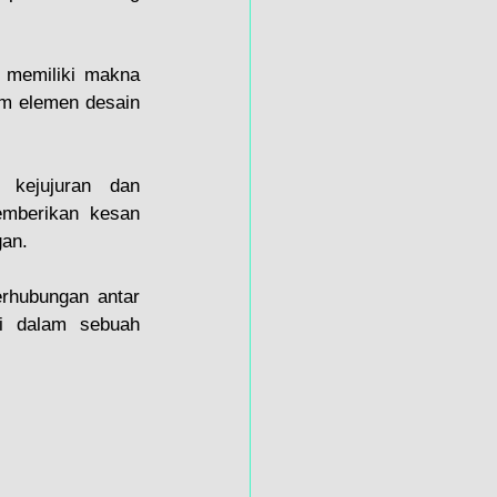
 memiliki makna 
am elemen desain 
 kejujuran dan 
emberikan kesan 
gan.
erhubungan antar 
i dalam sebuah 