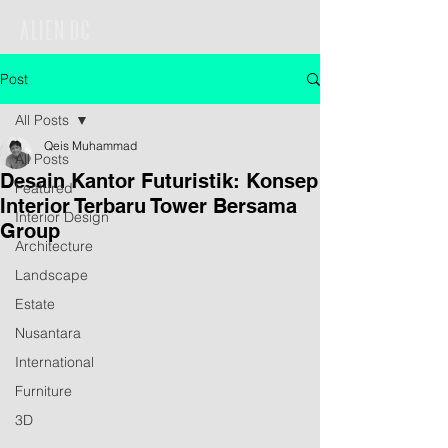
Post
All Posts
Qeis Muhammad
All Posts
Desain Kantor Futuristik: Konsep
Featured
Interior Terbaru Tower Bersama
Interior Design
Group
Architecture
Landscape
Estate
Nusantara
International
Furniture
3D