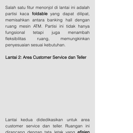
Salah satu fitur menonjol di lantai ini adalah 
partisi kaca 
foldable
 yang dapat dilipat, 
memisahkan antara banking hall dengan 
ruang mesin ATM. Partisi ini tidak hanya 
fungsional tetapi juga menambah 
fleksibilitas ruang, memungkinkan 
penyesuaian sesuai kebutuhan.
Lantai 2: Area Customer Service dan Teller
Lantai kedua didedikasikan untuk area 
customer service dan teller. Ruangan ini 
dirancang dengan tata letak yang 
efisien