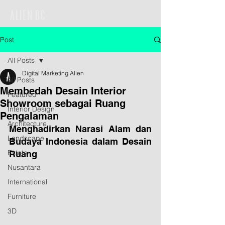
Post
All Posts
Digital Marketing Alien
All Posts
Membedah Desain Interior
Featured
Showroom sebagai Ruang
Interior Design
Pengalaman
Architecture
Menghadirkan Narasi Alam dan 
Landscape
Budaya Indonesia dalam Desain 
Estate
Ruang
Nusantara
International
Furniture
3D