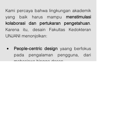
Kami percaya bahwa lingkungan akademik 
yang baik harus mampu 
menstimulasi 
kolaborasi dan pertukaran pengetahuan
. 
Karena itu, desain Fakultas Kedokteran 
UNJANI menonjolkan:
People-centric design
 yaang berfokus 
pada pengalaman pengguna, dari 
mahasiswa hingga dosen.
Immersive environment
 dengan ruang 
yang mendukung interaksi alami antara 
teknologi, arsitektur, dan manusia.
Sustainable mindset
 dengan 
rancangan yang ramah lingkungan dan 
siap menghadapi tantangan masa 
depan.
Merancang Kampus Masa 
Depan