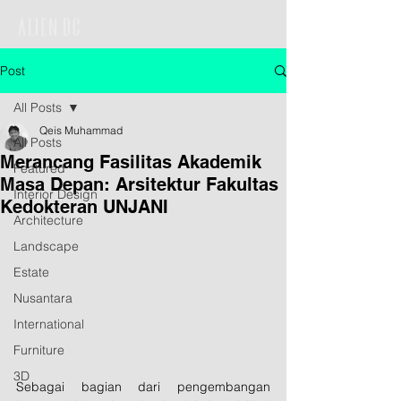
Post
All Posts
Qeis Muhammad
All Posts
Merancang Fasilitas Akademik
Featured
Masa Depan: Arsitektur Fakultas
Interior Design
Kedokteran UNJANI
Architecture
Landscape
Estate
Nusantara
International
Furniture
3D
Sebagai bagian dari pengembangan 