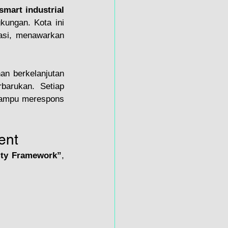
smart industrial 
kungan. Kota ini 
easi, menawarkan 
n berkelanjutan 
arukan. Setiap 
 mampu merespons 
ent
ity Framework”
, 