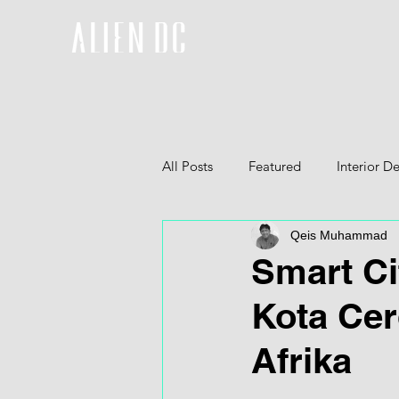
All Posts
Featured
Interior D
Qeis Muhammad
Furniture
3D
Smart Cit
Kota Cer
Afrika