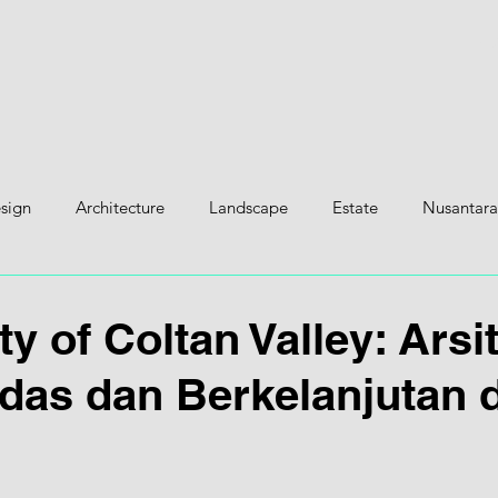
H
esign
Architecture
Landscape
Estate
Nusantara
y of Coltan Valley: Arsi
das dan Berkelanjutan d