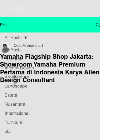
Post
All Posts
Qeis Muhammad
All Posts
Yamaha Flagship Shop Jakarta:
Featured
Showroom Yamaha Premium
Interior Design
Pertama di Indonesia Karya Alien
Architecture
Design Consultant
Landscape
Estate
Nusantara
International
Furniture
3D