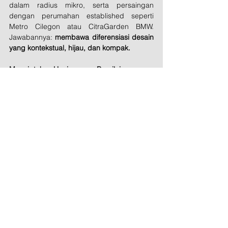
dalam radius mikro, serta persaingan 
dengan perumahan established seperti 
Metro Cilegon atau CitraGarden BMW. 
Jawabannya: 
membawa diferensiasi desain 
yang kontekstual, hijau, dan kompak.
Menciptakan Hunian yang Bernilai
Bagi arsitek profesional, Krakatau Urban 
Valley bukan hanya sekadar masterplan 
perumahan. Ia adalah studi kasus 
bagaimana 
konsep urban design
 bisa 
menciptakan nilai jual baru di tengah pasar 