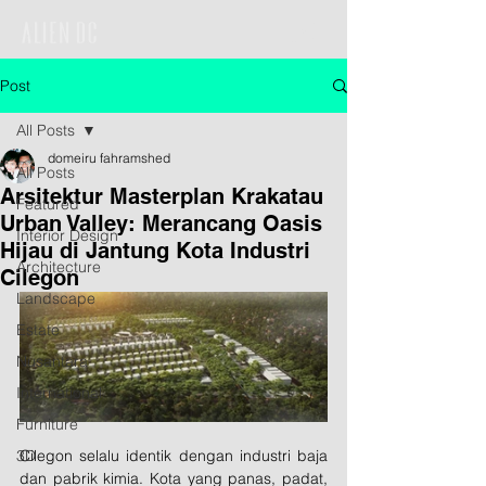
Post
All Posts
domeiru fahramshed
All Posts
Arsitektur Masterplan Krakatau
Featured
Urban Valley: Merancang Oasis
Interior Design
Hijau di Jantung Kota Industri
Architecture
Cilegon
Landscape
Estate
Nusantara
International
Furniture
3D
Cilegon selalu identik dengan industri baja 
dan pabrik kimia. Kota yang panas, padat, 