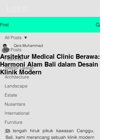
Post
All Posts
Qeis Muhammad
All Posts
Arsitektur Medical Clinic Berawa:
Featured
Harmoni Alam Bali dalam Desain
Interior Design
Klinik Modern
Architecture
Landscape
Estate
Nusantara
International
Furniture
Di tengah hiruk pikuk kawasan Canggu, 
3D
Bali, kami merancang sebuah klinik modern 