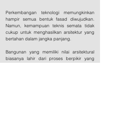
Perkembangan teknologi memungkinkan 
hampir semua bentuk fasad diwujudkan. 
Namun, kemampuan teknis semata tidak 
cukup untuk menghasilkan arsitektur yang 
bertahan dalam jangka panjang.
Bangunan yang memiliki nilai arsitektural 
biasanya lahir dari proses berpikir yang 
mendalam. Filosofi menjadi fondasi, konteks 
menjadi pengarah, sementara teknologi 
berperan sebagai alat untuk mewujudkan 
gagasan tersebut.
Bagi arsitek, tantangan sesungguhnya 
bukan menciptakan bentuk yang paling 
kompleks, melainkan merancang bangunan 
yang mampu menjawab pertanyaan 
mendasar: mengapa bangunan ini harus 
hadir dalam bentuk seperti ini, dan apa 
kontribusinya bagi kota?