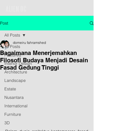
Post
All Posts
domeiru fahramshed
All Posts
Bagaimana Menerjemahkan
Featured
Filosofi Budaya Menjadi Desain
Interior Design
Fasad Gedung Tinggi
Architecture
Landscape
Estate
Nusantara
International
Furniture
3D