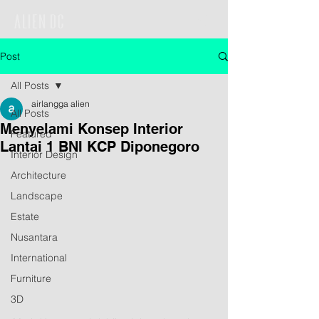
Post
All Posts
airlangga alien
All Posts
Menyelami Konsep Interior
Featured
Lantai 1 BNI KCP Diponegoro
Interior Design
Architecture
Landscape
Estate
Nusantara
International
Furniture
3D