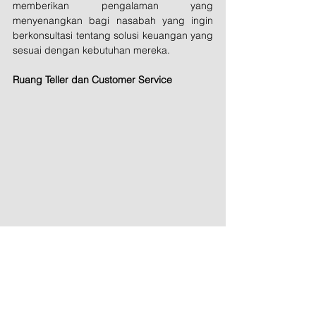
memberikan pengalaman yang 
menyenangkan bagi nasabah yang ingin 
berkonsultasi tentang solusi keuangan yang 
sesuai dengan kebutuhan mereka.
Ruang Teller dan Customer Service
Ruang teller dan customer service di BRI 
Ragunan dirancang untuk menciptakan 
interaksi yang efisien dan nyaman. Dengan 
tata letak yang terbuka dan modern, area 
ini memungkinkan petugas bank 