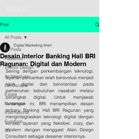
Post
All Posts
Digital Marketing Alien
All Posts
Desain Interior Banking Hall BRI
Featured
Ragunan: Digital dan Modern
Interior Design
Seiring dengan perkembangan teknologi, 
Architecture
layanan perbankan telah berevolusi menjadi 
lebih digital dan berorientasi pada 
Landscape
pemenuhan kebutuhan nasabah melalui 
Estate
perangkat digital. Untuk menjawab 
Nusantara
tantangan ini, BRI menampilkan desain 
terbaru Banking Hall BRI Ragunan yang 
International
mengintegrasikan teknologi digital dengan 
Furniture
konsep layanan yang fleksibel, cozy, dan 
modern dengan menggaet Alien Design 
3D
Consultant sebagai desainer interiornya. 