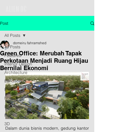
Post
All Posts
domeiru fahramshed
All Posts
Green Office: Merubah Tapak
Featured
Perkotaan Menjadi Ruang Hijau
Interior Design
Bernilai Ekonomi
Architecture
Landscape
Estate
Nusantara
International
Furniture
3D
Dalam dunia bisnis modern, gedung kantor 