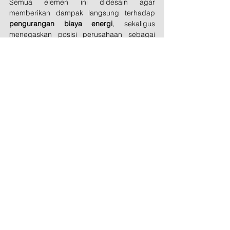
Semua elemen ini didesain agar 
memberikan dampak langsung terhadap 
pengurangan biaya energi
, sekaligus 
menegaskan posisi perusahaan sebagai 
entitas yang peduli pada sustainability.
Melihat Green Office Sebagai 
Bagian dari Strategi Bisnis
Pembangunan Green Office seperti 