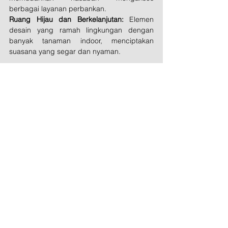
berbagai layanan perbankan.
Ruang Hijau dan Berkelanjutan:
 Elemen 
desain yang ramah lingkungan dengan 
banyak tanaman indoor, menciptakan 
suasana yang segar dan nyaman.
Alien Design Consultant berkomitmen untuk 
menghadirkan desain interior yang 
inovatif, 
fungsional, dan estetis.
 Kami memahami 
bahwa setiap proyek memiliki kebutuhan 
unik dan kami siap membantu mewujudkan 
visi Anda dengan desain yang optimal.
Ingin menghadirkan konsep desain interior 
yang 
inovatif dan berkelanjutan
 di ruang 
perbankan atau komersial Anda? Alien 
Design Consultant siap membantu Anda 
dengan solusi desain yang terbaik dan 
sesuai kebutuhan.
Hubungi kami sekarang untuk konsultasi 