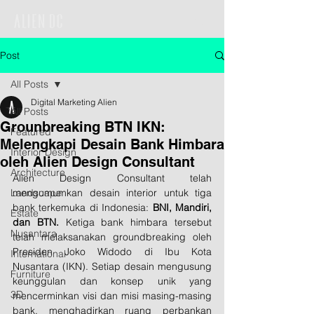
Post
All Posts
Digital Marketing Alien
All Posts
Grounbreaking BTN IKN:
Featured
Melengkapi Desain Bank Himbara
Interior Design
oleh Alien Design Consultant
Architecture
Alien Design Consultant telah 
Landscape
mengumumkan desain interior untuk tiga 
bank terkemuka di Indonesia: 
BNI, Mandiri, 
Estate
dan BTN. 
Ketiga bank himbara tersebut 
Nusantara
telah melaksanakan groundbreaking oleh 
Presiden Joko Widodo di Ibu Kota 
International
Nusantara (IKN). Setiap desain mengusung 
Furniture
keunggulan dan konsep unik yang 
3D
mencerminkan visi dan misi masing-masing 
bank, menghadirkan ruang perbankan 