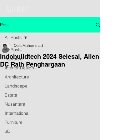
Post
All Posts
Qeis Muhammad
All Posts
Indobuildtech 2024 Selesai, Alien
Featured
DC Raih Penghargaan
Interior Design
Architecture
Landscape
Estate
Nusantara
International
Furniture
3D