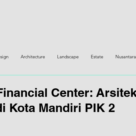
H
esign
Architecture
Landscape
Estate
Nusantara
Financial Center: Arsite
di Kota Mandiri PIK 2