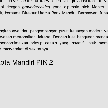
ter, proyek arsitektur karya Alien Design Consultant di Pa
lai dengan 
groundbreaking
 yang dipimpin oleh Menteri
hir, bersama Direktur Utama Bank Mandiri, Darmawan Junai
angkah awal dari pengembangan pusat keuangan modern ya
kawasan metropolitan Jakarta. Dengan luas bangunan menca
 mengoptimalkan prinsip desain yang inovatif untuk mem
 masyarakat di sekitarnya.
Kota Mandiri PIK 2