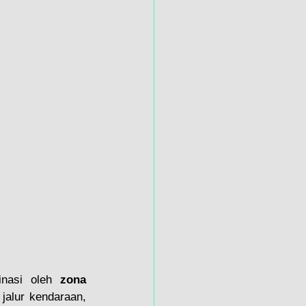
inasi oleh 
zona 
alur kendaraan, 