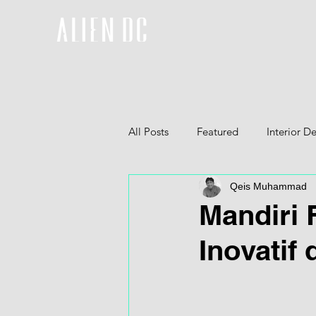
All Posts
Featured
Interior D
Qeis Muhammad
Furniture
3D
Mandiri 
Inovatif 