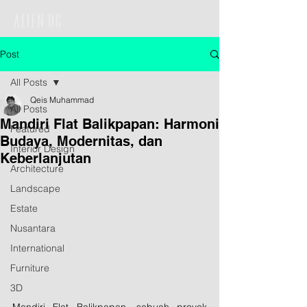
Post
All Posts
Qeis Muhammad
All Posts
Mandiri Flat Balikpapan: Harmoni
Featured
Budaya, Modernitas, dan
Interior Design
Keberlanjutan
Architecture
Landscape
Estate
Nusantara
International
Furniture
3D