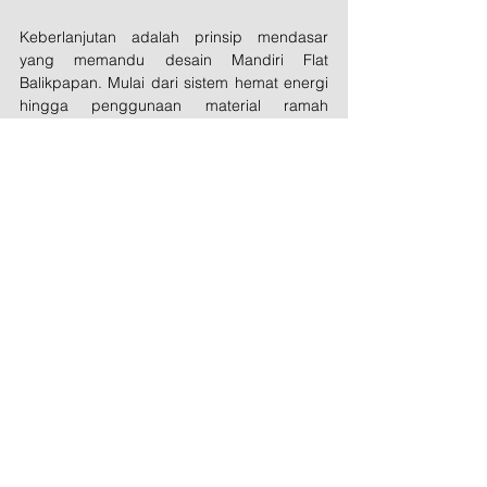
Keberlanjutan adalah prinsip mendasar 
yang memandu desain Mandiri Flat 
Balikpapan. Mulai dari sistem hemat energi 
hingga penggunaan material ramah 
lingkungan, setiap aspek proyek ini 
direncanakan dengan cermat untuk 
mengurangi jejak karbonnya. Komitmen ini 
tidak hanya mendukung pelestarian 
lingkungan tetapi juga meningkatkan 
kualitas hidup penghuni, sejalan dengan 
upaya global untuk menciptakan kota yang 
lebih hijau.
Kolaborasi Visioner