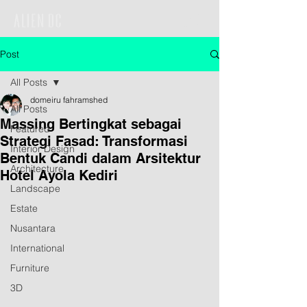
Post
All Posts
domeiru fahramshed
All Posts
Massing Bertingkat sebagai
Featured
Strategi Fasad: Transformasi
Interior Design
Bentuk Candi dalam Arsitektur
Architecture
Hotel Ayola Kediri
Landscape
Estate
Nusantara
International
Furniture
3D