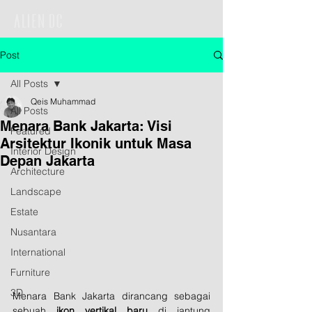
Post
All Posts
Qeis Muhammad
All Posts
Menara Bank Jakarta: Visi
Featured
Arsitektur Ikonik untuk Masa
Interior Design
Depan Jakarta
Architecture
Landscape
Estate
Nusantara
International
Furniture
3D
Menara Bank Jakarta dirancang sebagai 
sebuah 
ikon vertikal baru
 di jantung 