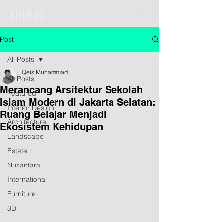
Post
All Posts
Qeis Muhammad
All Posts
Merancang Arsitektur Sekolah
Featured
Islam Modern di Jakarta Selatan:
Interior Design
Ruang Belajar Menjadi
Architecture
Ekosistem Kehidupan
Landscape
Estate
Nusantara
International
Furniture
3D