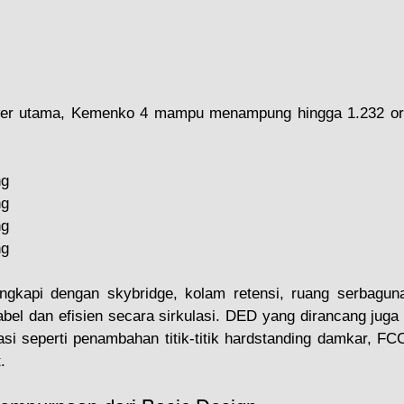
ower utama, Kemenko 4 mampu menampung hingga 1.232 oran
ng
ng
ng
ng
engkapi dengan skybridge, kolam retensi, ruang serbagun
abel dan efisien secara sirkulasi. DED yang dirancang juga
 seperti penambahan titik-titik hardstanding damkar, FCC 
.