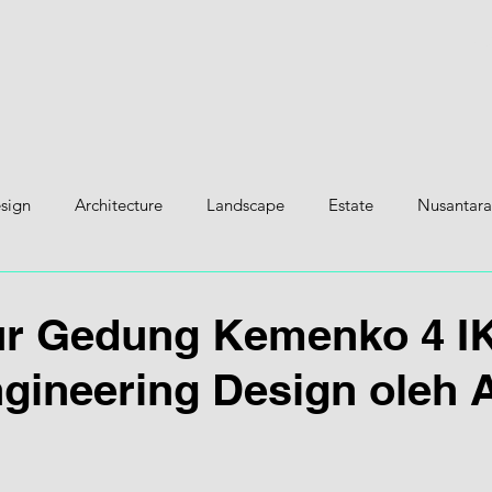
H
esign
Architecture
Landscape
Estate
Nusantara
ur Gedung Kemenko 4 I
ngineering Design oleh 