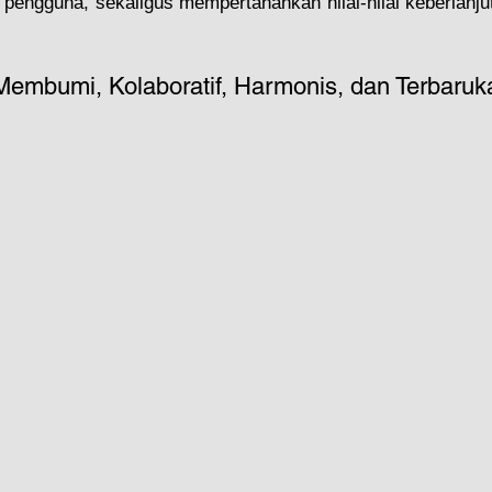
 pengguna, sekaligus mempertahankan nilai-nilai keberlanju
embumi, Kolaboratif, Harmonis, dan Terbaruk