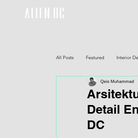
All Posts
Featured
Interior D
Qeis Muhammad
Furniture
3D
Arsitekt
Detail E
DC