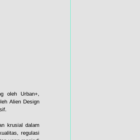
g oleh Urban+, 
eh Alien Design 
if.
n krusial dalam 
litas, regulasi 