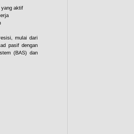
 yang aktif
erja
n
isi, mulai dari 
ad pasif dengan 
ystem (BAS) dan 