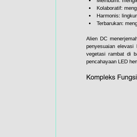
Membumi: mengiku
Kolaboratif: meng
Harmonis: lingku
Terbarukan: meng
Alien DC menerjemahk
penyesuaian elevasi 
vegetasi rambat di 
pencahayaan LED hema
Kompleks Fungsio