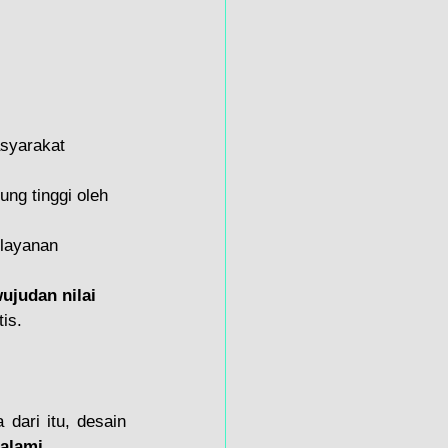
asyarakat 
ung tinggi oleh 
layanan 
ujudan nilai 
is.
ari itu, desain 
alami
.