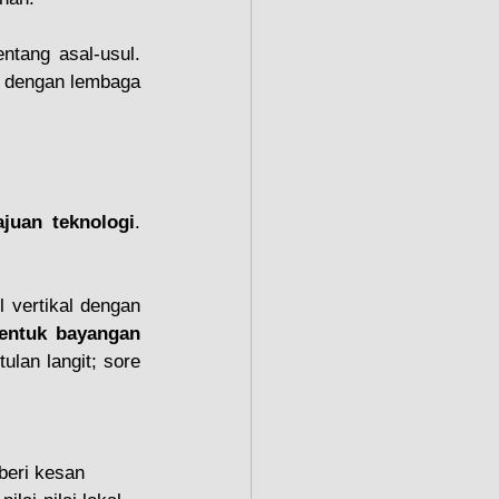
entang asal-usul. 
r dengan lembaga 
juan teknologi
. 
 vertikal dengan 
ntuk bayangan 
lan langit; sore 
eri kesan 