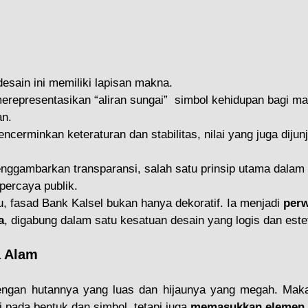
esain ini memiliki lapisan makna.
erepresentasikan “aliran sungai”  simbol kehidupan bagi m
an.
ncerminkan keteraturan dan stabilitas, nilai yang juga dijunj
nggambarkan transparansi, salah satu prinsip utama dalam 
percaya publik.
, fasad Bank Kalsel bukan hanya dekoratif. Ia menjadi 
perw
a
, digabung dalam satu kesatuan desain yang logis dan estet
 Alam
engan hutannya yang luas dan hijaunya yang megah. Maka d
ti pada bentuk dan simbol, tetapi juga 
memasukkan elemen 