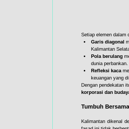
Setiap elemen dalam d
Garis diagonal
 m
Kalimantan Selat
Pola berulang
 me
dunia perbankan.
Refleksi kaca
 me
keuangan yang di
Dengan pendekatan itu
korporasi dan buday
Tumbuh Bersama
Kalimantan dikenal d
fasad ini tidak berhen