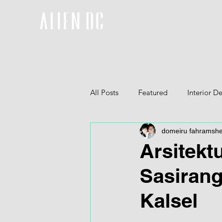
All Posts
Featured
Interior D
domeiru fahramsh
Furniture
3D
Arsitektu
Sasiran
Kalsel