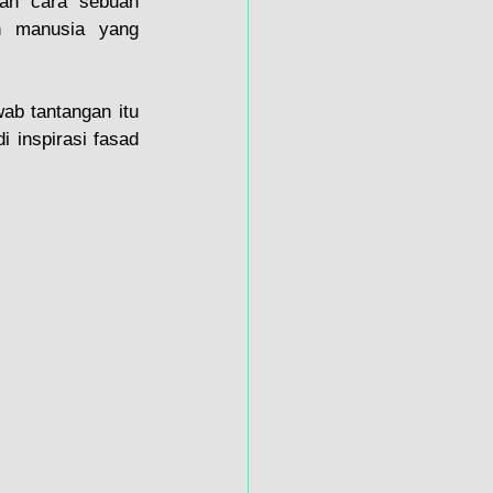
lah cara sebuah 
n manusia yang 
ab tantangan itu 
i inspirasi fasad 