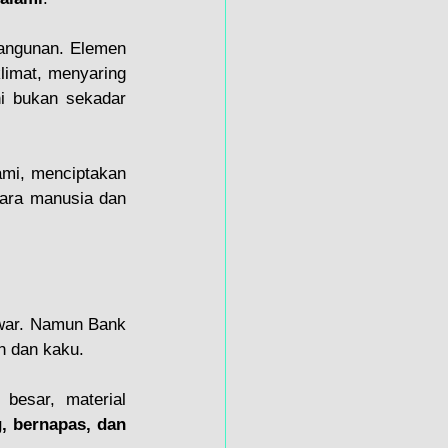
bangunan. Elemen 
limat, menyaring 
i bukan sekadar 
Fasad kaca dan logam yang memantulkan cahaya disandingkan dengan hijau alami, menciptakan 
tara manusia dan 
awar. Namun Bank 
n dan kaku.
besar, material 
, bernapas, dan 