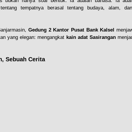
itas bukan hanya soal bentuk. Ia adalah bahasa. Ia ada
 tentang tempatnya berasal tentang budaya, alam, da
Banjarmasin, 
Gedung 2 Kantor Pusat Bank Kalsel
 menjaw
tan yang elegan: mengangkat 
kain adat Sasirangan
 menjad
, Sebuah Cerita