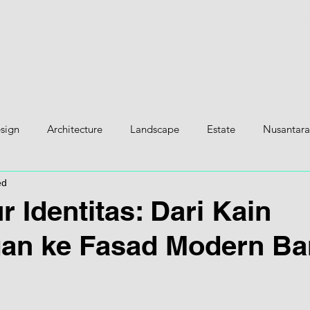
H
esign
Architecture
Landscape
Estate
Nusantara
ed
r Identitas: Dari Kain
gan ke Fasad Modern Ba