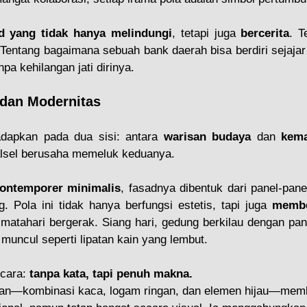
d yang tidak hanya melindungi
, tetapi juga 
bercerita
. T
Tentang bagaimana sebuah bank daerah bisa berdiri sejaja
pa kehilangan jati dirinya.
i dan Modernitas
hadapkan pada dua sisi: antara 
warisan budaya
 dan 
kema
lsel berusaha memeluk keduanya.
ontemporer minimalis
, fasadnya dibentuk dari panel-panel
g. Pola ini tidak hanya berfungsi estetis, tapi juga 
membe
matahari bergerak. Siang hari, gedung berkilau dengan pantu
 muncul seperti lipatan kain yang lembut.
cara: 
tanpa kata, tapi penuh makna.
kan—kombinasi kaca, logam ringan, dan elemen hijau—memb