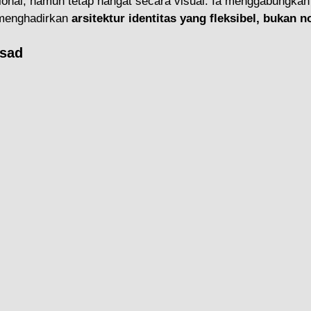
onal, namun tetap hangat secara visual. Ia menggabungkan ni
 menghadirkan 
arsitektur identitas yang fleksibel, bukan n
asad