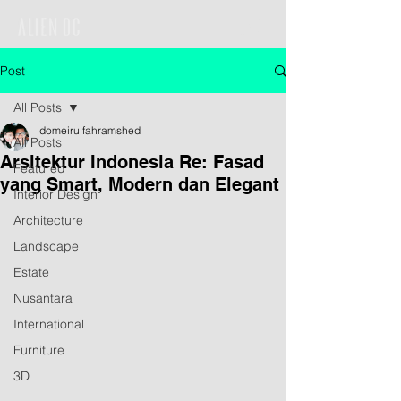
Post
All Posts
domeiru fahramshed
All Posts
Arsitektur Indonesia Re: Fasad
Featured
yang Smart, Modern dan Elegant
Interior Design
Architecture
Landscape
Estate
Nusantara
International
Furniture
3D