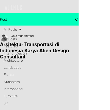
Post
All Posts
Qeis Muhammad
All Posts
Arsitektur Transportasi di
Featured
Indonesia Karya Alien Design
Interior Design
Consultant
Architecture
Landscape
Estate
Nusantara
International
Furniture
3D