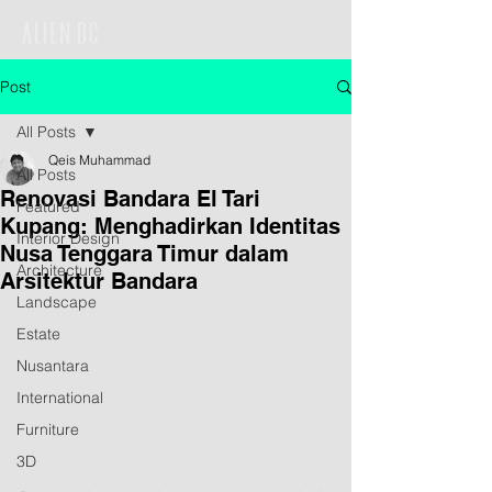
Post
All Posts
Qeis Muhammad
All Posts
Renovasi Bandara El Tari
Featured
Kupang: Menghadirkan Identitas
Interior Design
Nusa Tenggara Timur dalam
Architecture
Arsitektur Bandara
Landscape
Estate
Nusantara
International
Furniture
3D